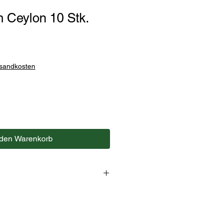
 Ceylon 10 Stk.
rsandkosten
 den Warenkorb
von ca. 8 cm Länge.