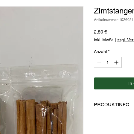
Zimtstangen
Artikelnummer: 1026021
Preis
2,80 €
inkl. MwSt.
|
zzgl. Ve
Anzahl
*
In
PRODUKTINFO
Ceylon-Zimtstangen 
Hersteller: Kaulfuss