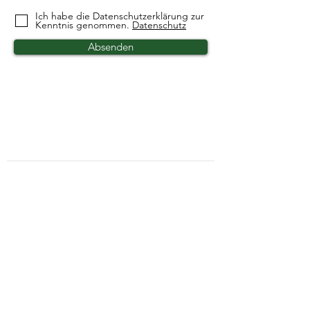
Ich habe die Datenschutzerklärung zur
Kenntnis genommen.
Datenschutz
Absenden
Kontaktformular
Privatsphäre und Datenschutz
Widerrufsbelehrung
Zahlungsarten
Unsere AGBs
Impressum