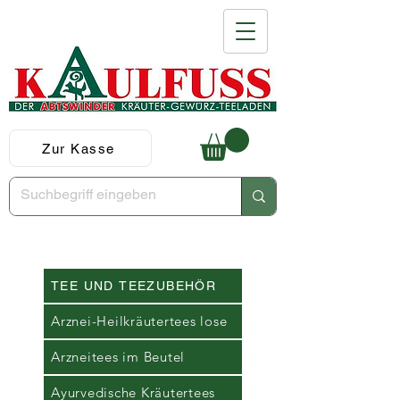
Zur Kasse
TEE UND TEEZUBEHÖR
Arznei-Heilkräutertees lose
Arzneitees im Beutel
Ayurvedische Kräutertees