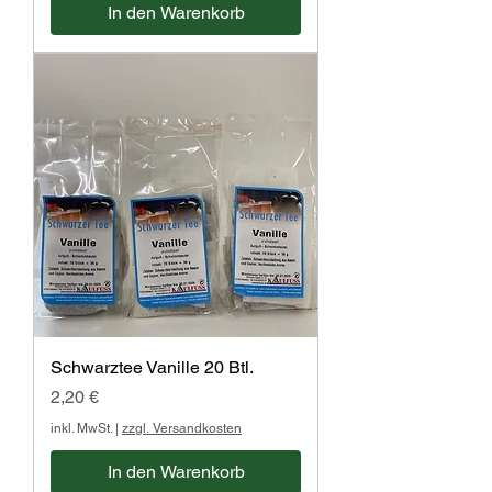
In den Warenkorb
Schwarztee Vanille 20 Btl.
Preis
2,20 €
inkl. MwSt.
|
zzgl. Versandkosten
In den Warenkorb