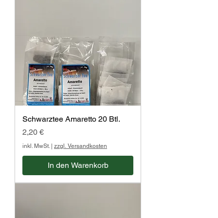
Schwarztee Amaretto 20 Btl.
Preis
2,20 €
inkl. MwSt.
|
zzgl. Versandkosten
In den Warenkorb