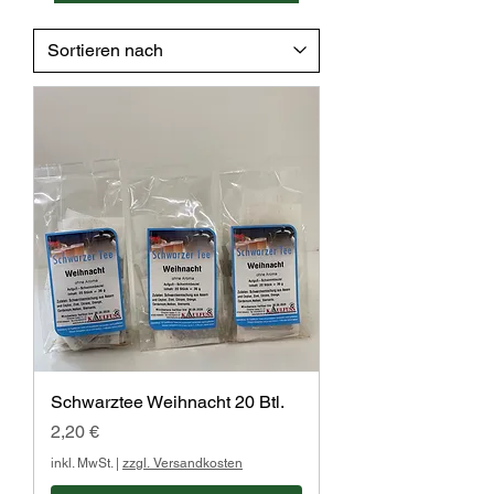
Schwarztee Weihnacht 20 Btl.
Preis
2,20 €
inkl. MwSt.
|
zzgl. Versandkosten