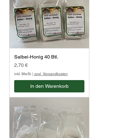
Salbei-Honig 40 Btl.
Preis
2,70 €
inkl. MwSt.
|
zzgl. Versandkosten
In den Warenkorb