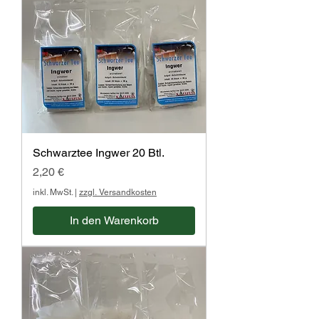
Schwarztee Ingwer 20 Btl.
Preis
2,20 €
inkl. MwSt.
|
zzgl. Versandkosten
In den Warenkorb