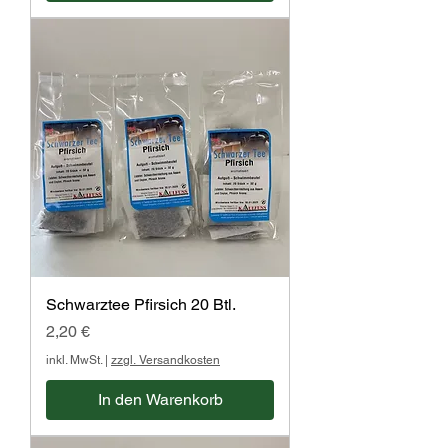
Schwarztee Pfirsich 20 Btl.
Preis
2,20 €
inkl. MwSt.
|
zzgl. Versandkosten
In den Warenkorb