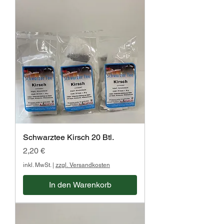
Schwarztee Kirsch 20 Btl.
Preis
2,20 €
inkl. MwSt.
|
zzgl. Versandkosten
In den Warenkorb