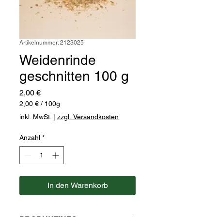
Artikelnummer: 2123025
Weidenrinde
geschnitten 100 g
Preis
2,00 €
2,00 €
/
100g
2,00 €
inkl. MwSt.
|
zzgl. Versandkosten
pro
100
Anzahl
*
Gramm
In den Warenkorb