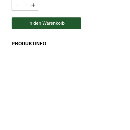
In den Warenkorb
PRODUKTINFO
Zutaten: Glukosesirup, Zucker,
Gelatine, modifizierte Stärke,
Süßholzextrakt, Ammoniumchlorid,
Dextrin, Farbstoff: E153, Salz,
Kontaktformular
Aromen.
Enthält Süßholz - bei hohem
Privatsphäre und Datenschutz
Blutdruck sollte ein übermäßiger
Verzehr dieses Erzeugnisses
Widerrufsbelehrung
vermieden werden.
Zahlungsarten
Durchschnittliche Nährwerte pro 100
g
Unsere AGBs