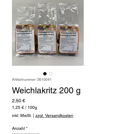
Artikelnummer: 3610041
Weichlakritz 200 g
Preis
2,50 €
1,25 €
/
100g
1,25 €
inkl. MwSt.
|
zzgl. Versandkosten
pro
100
Anzahl
*
Gramm