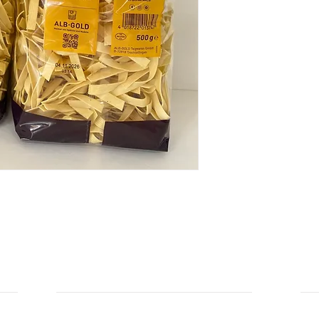
Durchschnittliche Nä
Brennwert: 1569 kJ /
Fett: 3,5 g
- davon gesättigte Fe
Kohlenhydrate: 69,0 
- davon Zucker: 0,2 
Ballaststoffe: 3,6 g
Eiweiß: 14,0 g
Salz: 0,1 g
Hersteller: Alb-Gold
INFORMATIONEN
IN
Zahlungsarten
Üb