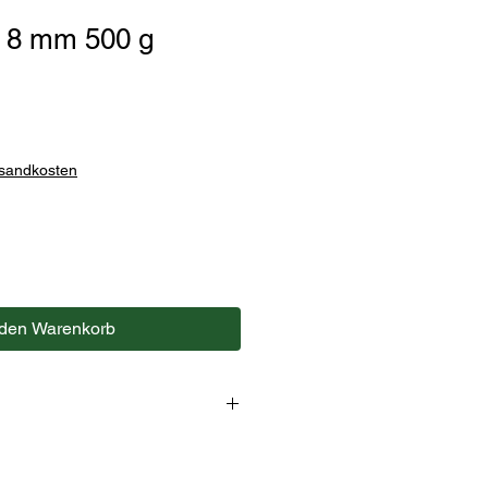
 8 mm 500 g
rsandkosten
 den Warenkorb
ieß, Eier.