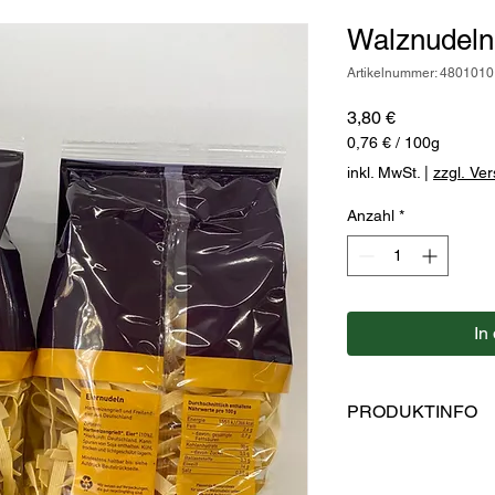
Walznudeln
Artikelnummer: 4801010
Preis
3,80 €
0,76 €
/
100g
0,76 €
inkl. MwSt.
|
zzgl. Ve
pro
100
Anzahl
*
Gramm
In
PRODUKTINFO
Zutaten: Hartweizengr