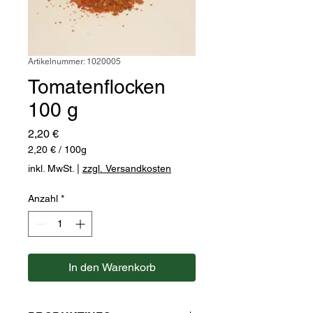
Artikelnummer: 1020005
Tomatenflocken
100 g
Preis
2,20 €
2,20 €
/
100g
2,20 €
inkl. MwSt.
|
zzgl. Versandkosten
pro
100
Anzahl
*
Gramm
In den Warenkorb