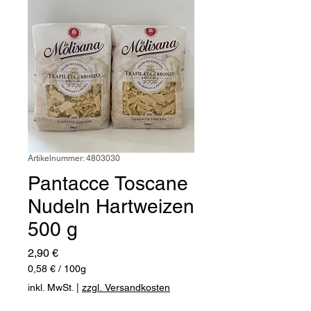
Artikelnummer: 4803030
Pantacce Toscane
Nudeln Hartweizen
500 g
Preis
2,90 €
0,58 €
/
100g
0,58 €
inkl. MwSt.
|
zzgl. Versandkosten
pro
100