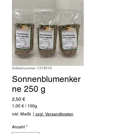
Artikelnummer: 1319010
Sonnenblumenker
ne 250 g
Preis
2,50 €
1,00 €
/
100g
1,00 €
inkl. MwSt.
|
zzgl. Versandkosten
pro
100
Anzahl
*
Gramm