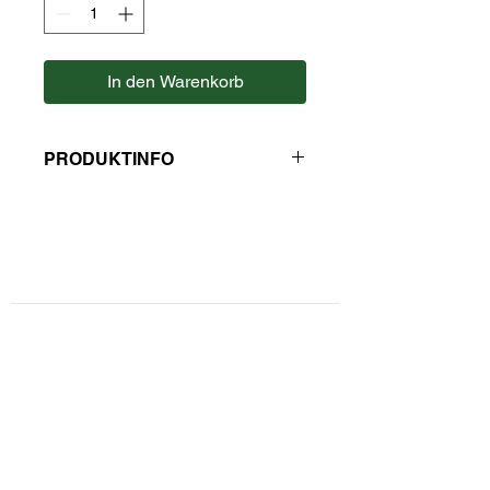
In den Warenkorb
PRODUKTINFO
Hersteller: Kaulfuss
Kontaktformular
Privatsphäre und Datenschutz
Widerrufsbelehrung
Zahlungsarten
Unsere AGBs