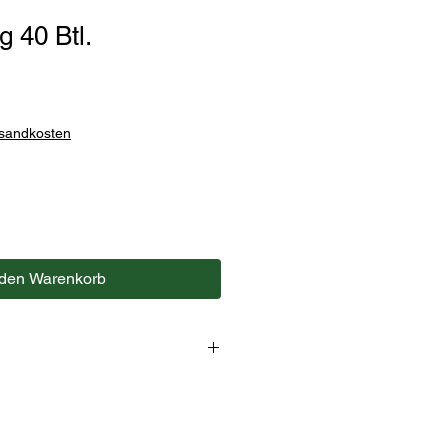
g 40 Btl.
rsandkosten
 den Warenkorb
er, Honigaroma.
e Faden und Etikett.