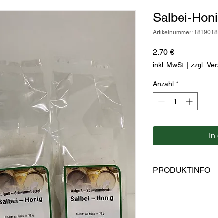
Salbei-Honi
Artikelnummer: 1819018
Preis
2,70 €
inkl. MwSt.
|
zzgl. Ve
Anzahl
*
In
PRODUKTINFO
Zutaten: Salbeiblätt
Im Aufgußbeutel, ohn
Hersteller: Kaulfuss