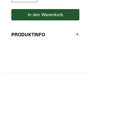
In den Warenkorb
PRODUKTINFO
Zutaten: Rotbuschtee, w. Hibiskus,
Aroma.
Im Aufgußbeutel, ohne Faden und
Etikett.
Kontaktformular
Hersteller: Kaulfuss
Privatsphäre und Datenschutz
Widerrufsbelehrung
Zahlungsarten
Unsere AGBs