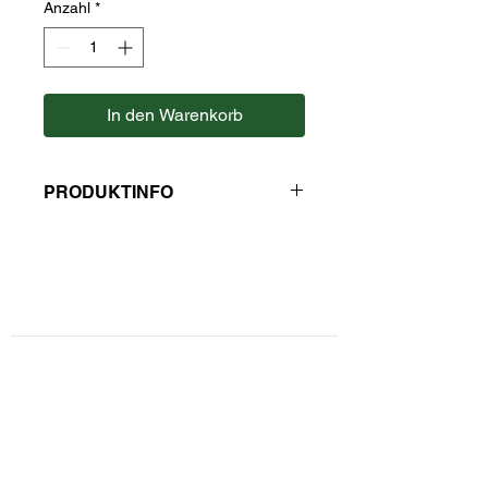
Anzahl
*
In den Warenkorb
PRODUKTINFO
Zutaten: Rotbuschtee, Erdbeer-
Himbeer Aroma, Himbeerblätter.
Hersteller: Kaulfuss
Kontaktformular
Privatsphäre und Datenschutz
Widerrufsbelehrung
Zahlungsarten