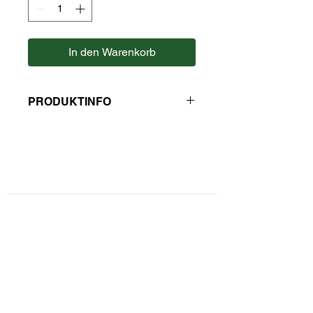
In den Warenkorb
PRODUKTINFO
Hersteller: Abamed
Kontaktformular
Privatsphäre und Datenschutz
Widerrufsbelehrung
Zahlungsarten
Unsere AGBs