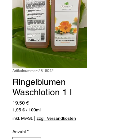
Artikelnummer: 2818042
Ringelblumen
Waschlotion 1 l
Preis
19,50 €
1,95 €
/
100ml
1,95 €
inkl. MwSt.
|
zzgl. Versandkosten
pro
100
Anzahl
*
Milliliter