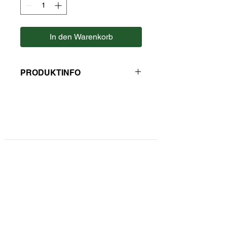
In den Warenkorb
PRODUKTINFO
Zutaten: Kandiszucker.
Durchschnittliche Nährwerte pro 100
g
Kontaktformular
Brennwert: 1683 kJ / 396 kcal
Fett: 0,0 g
- davon gesättigte Fettsäuren: 0,0 g
Privatsphäre und Datenschutz
Kohlenhydrate: 99,0 g
- davon Zucker: 99,0 g
Widerrufsbelehrung
Ballaststoffe: 0,0 g
Eiweiß: 0,0 g
Zahlungsarten
Salz: 0,03 g
Unsere AGBs