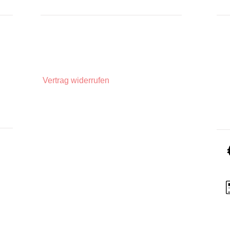
INFORMATIONEN
IN
Zahlungsarten
Üb
Privatsphäre und Datenschutz
Unsere AGBs
Widerrufsbelehrung
Vertrag widerrufen
Impressum
Lieferinformationen
ZA