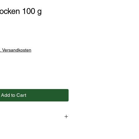
ocken 100 g
l. Versandkosten
Add to Cart
s