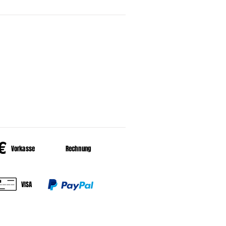
HALT
er uns
HLUNGSARTEN
€
Vorkasse
Rechnung
VISA