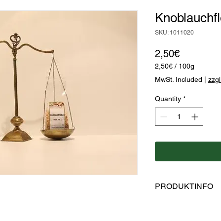
Knoblauchfl
SKU: 1011020
Price
2,50€
2,50€
/
100g
2,50€
MwSt. Included
|
zzg
per
100
Quantity
*
Grams
PRODUKTINFO
Hersteller: Kaulfus