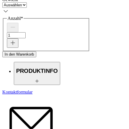
Anzahl
*
In den Warenkorb
PRODUKTINFO
Zutaten: Salz, Knoblauchgranulat,
Kontaktformular
Feinwürze (Salz, Zwiebelgranulat,
Traubenzucker, Curcuma), Pfeffer,
Paprikaflocken, Thymian, Zucker,
Sonnenblumenöl.
Hersteller: Kaulfuss