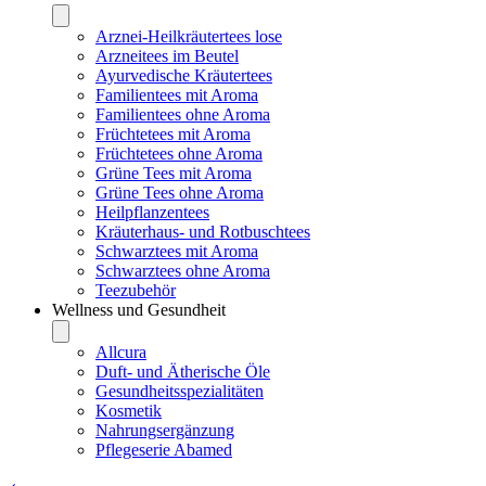
Arznei-Heilkräutertees lose
Arzneitees im Beutel
Ayurvedische Kräutertees
Familientees mit Aroma
Familientees ohne Aroma
Früchtetees mit Aroma
Früchtetees ohne Aroma
Grüne Tees mit Aroma
Grüne Tees ohne Aroma
Heilpflanzentees
Kräuterhaus- und Rotbuschtees
Schwarztees mit Aroma
Schwarztees ohne Aroma
Teezubehör
Wellness und Gesundheit
Allcura
Duft- und Ätherische Öle
Gesundheitsspezialitäten
Kosmetik
Nahrungsergänzung
Pflegeserie Abamed