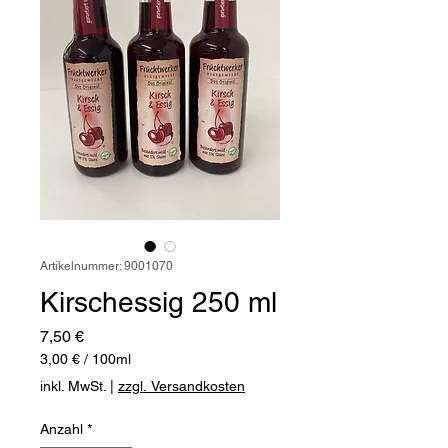
Artikelnummer: 9001070
Kirschessig 250 ml
Preis
7,50 €
3,00 €
/
100ml
3,00 €
inkl. MwSt.
|
zzgl. Versandkosten
pro
100
Anzahl
*
Milliliter