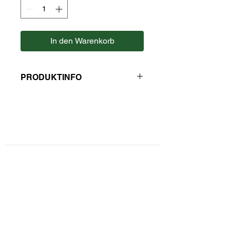
In den Warenkorb
PRODUKTINFO
Hersteller Fruchtwerker
Kontaktformular
Privatsphäre und Datenschutz
Widerrufsbelehrung
Zahlungsarten
Unsere AGBs