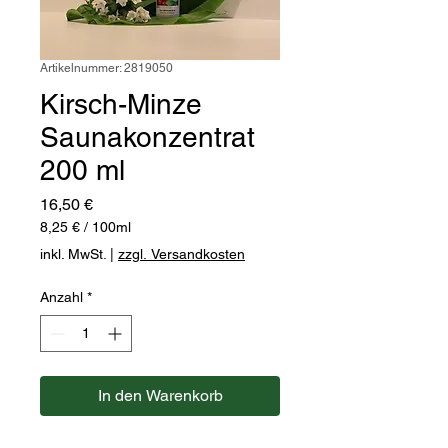
Artikelnummer: 2819050
Kirsch-Minze
Saunakonzentrat
200 ml
Preis
16,50 €
8,25 €
/
100ml
8,25 €
inkl. MwSt.
|
zzgl. Versandkosten
pro
100
Anzahl
*
Milliliter
In den Warenkorb