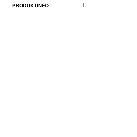
PRODUKTINFO
Hersteller: Abamed
Kontaktformular
Privatsphäre und Datenschutz
Widerrufsbelehrung
Zahlungsarten
Unsere AGBs
Impressum
Lieferinformationen