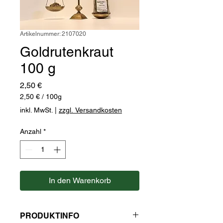
Artikelnummer: 2107020
Goldrutenkraut
100 g
Preis
2,50 €
2,50 €
/
100g
2,50 €
inkl. MwSt.
|
zzgl. Versandkosten
pro
100
Anzahl
*
Gramm
In den Warenkorb
PRODUKTINFO