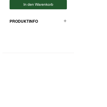
In den Warenkorb
PRODUKTINFO
Zutaten: Pfefferminze, Süßolzwurzel,
Ingwer, Löwenzahn, Fenchel,
Lemongras, Zimt, Hagebutte, Nelken,
Pfeffer.
Kontaktformular
Hersteller: Kaulfuss
Privatsphäre und Datenschutz
Widerrufsbelehrung
Zahlungsarten
Unsere AGBs
Impressum