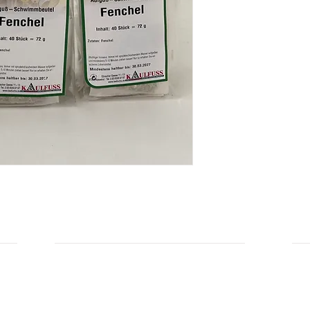
Zutaten: Fenchel.
Im Aufgußbeutel, ohn
Hersteller: Kaulfuss
INFORMATIONEN
IN
Zahlungsarten
Üb
Privatsphäre und Datenschutz
Unsere AGBs