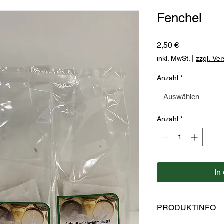
Fenchel
Preis
2,50 €
inkl. MwSt.
|
zzgl. Ve
Anzahl
*
Auswählen
Anzahl
*
In
PRODUKTINFO