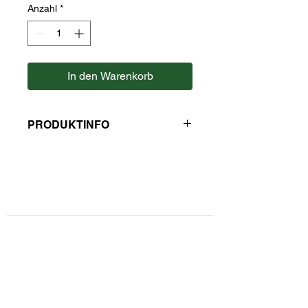
Anzahl
*
In den Warenkorb
PRODUKTINFO
Zutaten: Schwarztee Ceylon, Aroma.
Hersteller: Kaulfuss
Kontaktformular
Privatsphäre und Datenschutz
Widerrufsbelehrung
Zahlungsarten