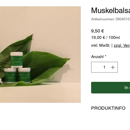
Muskelbals
Artikelnummer: 3904010
Preis
9,50 €
19,00 €
/
100ml
19,00 €
inkl. MwSt.
|
zzgl. Ve
pro
100
Anzahl
*
Milliliter
In
PRODUKTINFO
Hersteller: Kaulfuss