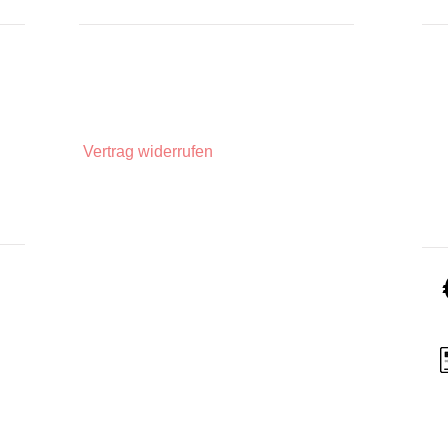
INFORMATIONEN
IN
Zahlungsarten
Üb
Privatsphäre und Datenschutz
Unsere AGBs
Widerrufsbelehrung
Vertrag widerrufen
Impressum
Lieferinformationen
ZA