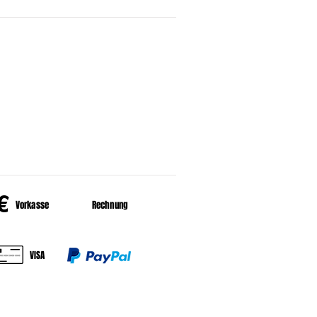
HALT
er uns
HLUNGSARTEN
€
Vorkasse
Rechnung
VISA