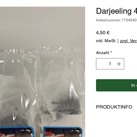
Darjeeling 4
Artikelnummer: 1704040
Preis
4,50 €
inkl. MwSt.
|
zzgl. Ve
Anzahl
*
In
PRODUKTINFO
Zutaten: schwarzer T
Im Aufgußbeutel, ohn
Hersteller: Kaulfuss