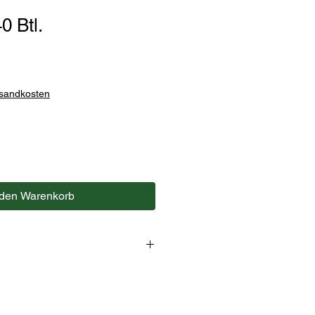
0 Btl.
rsandkosten
 den Warenkorb
ee Darjeeling.
e Faden und Etikett.