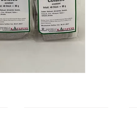
Hersteller: Kaulfuss
INFORMATIONEN
IN
Zahlungsarten
Üb
Privatsphäre und Datenschutz
Unsere AGBs