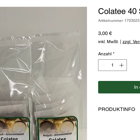
Colatee 40 
Artikelnummer: 1703025
Preis
3,00 €
inkl. MwSt.
|
zzgl. Ve
Anzahl
*
In
PRODUKTINFO
Zutaten: Rotbusch, 
Zimt, Wildapfel, Kak
Im Aufgußbeutel, ohn