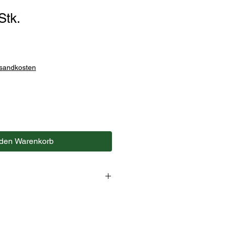
Stk.
rsandkosten
 den Warenkorb
Schwarztee, Guarana, Colanuss,
aoschalen, Aroma.
e Faden und Etikett.