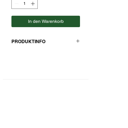
In den Warenkorb
PRODUKTINFO
Hersteller Pasta Reggia
Kontaktformular
Privatsphäre und Datenschutz
Widerrufsbelehrung
Zahlungsarten
Unsere AGBs