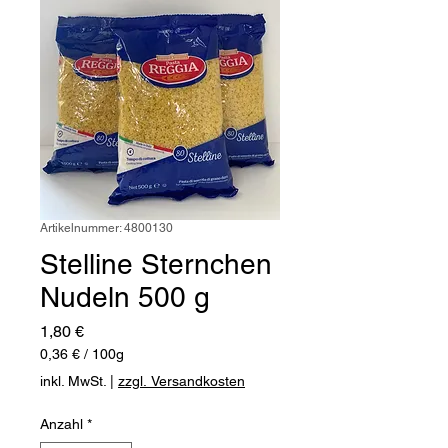
Artikelnummer: 4800130
Stelline Sternchen
Nudeln 500 g
Preis
1,80 €
0,36 €
/
100g
0,36 €
inkl. MwSt.
|
zzgl. Versandkosten
pro
100
Anzahl
*
Gramm