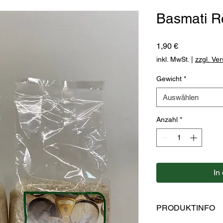
Basmati Re
Preis
1,90 €
inkl. MwSt.
|
zzgl. Ve
Gewicht
*
Auswählen
Anzahl
*
In
PRODUKTINFO