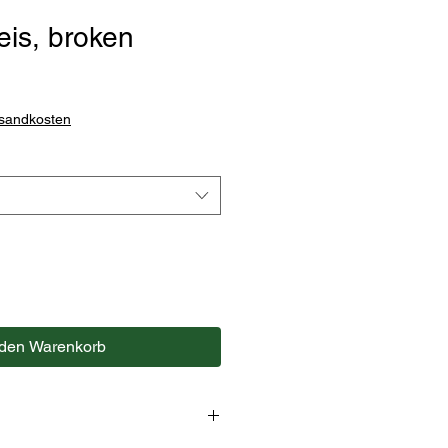
is, broken
rsandkosten
 den Warenkorb