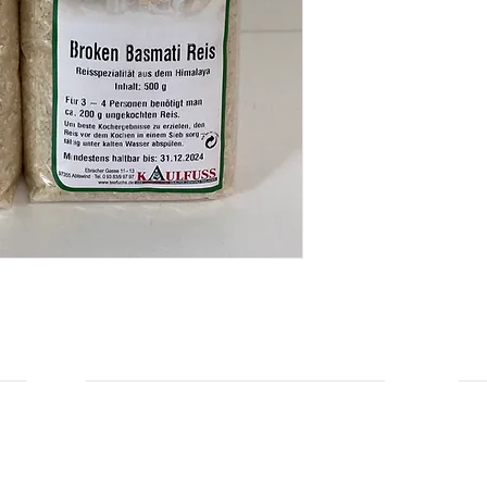
Durchschnittliche Nä
Brennwert: 1414 kJ /
Fett: 0,9 g
- davon gesättigte Fe
Kohlenhydrate: 76,0 
- davon Zucker: 0,5 
Ballaststoffe: 0,0 g
Eiweiß: 6,6 g
Salz: 0,01 g
Hersteller: Kaulfuss
INFORMATIONEN
IN
Zahlungsarten
Üb
Privatsphäre und Datenschutz
Unsere AGBs