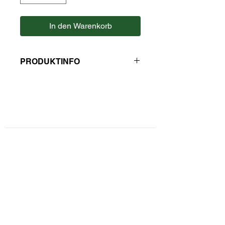
In den Warenkorb
PRODUKTINFO
Zutaten: schwarzer Tee Assam
Im Aufgußbeutel, ohne Faden und
Etikett.
Hersteller: Kaulfuss
Kontaktformular
Privatsphäre und Datenschutz
Widerrufsbelehrung
Zahlungsarten
Unsere AGBs