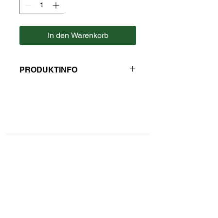
In den Warenkorb
PRODUKTINFO
Zutaten: Chillies, Knoblauch,
Tomaten, Meersalz (ohne
Zusatzstoffe), Petersilie, Paprika rot,
Karottten, Liebstöckel.
Kontaktformular
Für Knoblauchnudeln, Tomatensoße,
Pizza, Mozarella, Gemüseauflauf
oder Penne.
Privatsphäre und Datenschutz
Hersteller: Kaulfuss
Widerrufsbelehrung
Zahlungsarten
Unsere AGBs