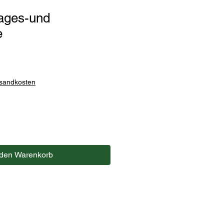
Tages-und
e
rsandkosten
 den Warenkorb