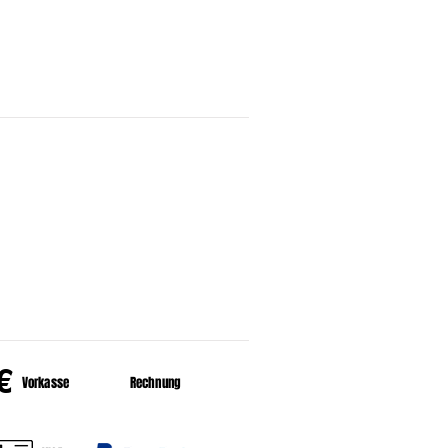
HALT
er uns
HLUNGSARTEN
€
Vorkasse
Rechnung