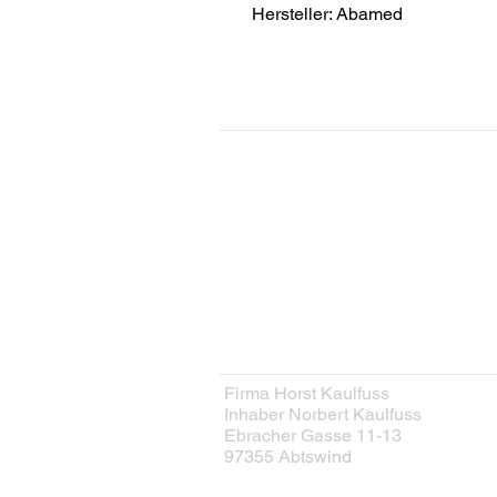
Hersteller: Abamed
KONTAKT
Kontaktformular
HERSTELLER
Firma Horst Kaulfuss
Inhaber Norbert Kaulfuss
Ebracher Gasse 11-13
97355 Abtswind