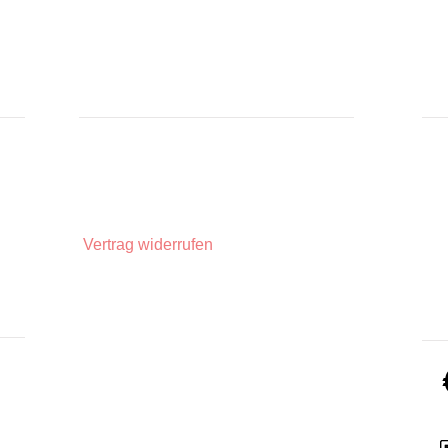
INFORMATIONEN
IN
Zahlungsarten
Üb
Privatsphäre und Datenschutz
Unsere AGBs
Widerrufsbelehrung
Vertrag widerrufen
Impressum
Lieferinformationen
ZA