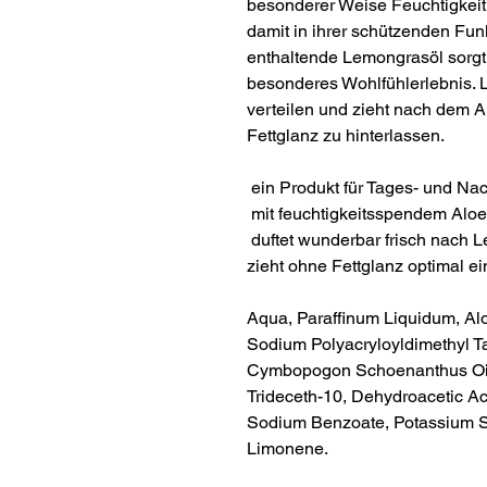
besonderer Weise Feuchtigkeit.
damit in ihrer schützenden Funk
enthaltende Lemongrasöl sorgt m
besonderes Wohlfühlerlebnis. L
verteilen und zieht nach dem A
Fettglanz zu hinterlassen.
ein Produkt für Tages- und Nac
mit feuchtigkeitsspendem Aloe
duftet wunderbar frisch nach 
zieht ohne Fettglanz optimal ei
Aqua, Paraffinum Liquidum, Alo
Sodium Polyacryloyldimethyl T
Cymbopogon Schoenanthus Oil,
Trideceth-10, Dehydroacetic Ac
Sodium Benzoate, Potassium Sor
Limonene.