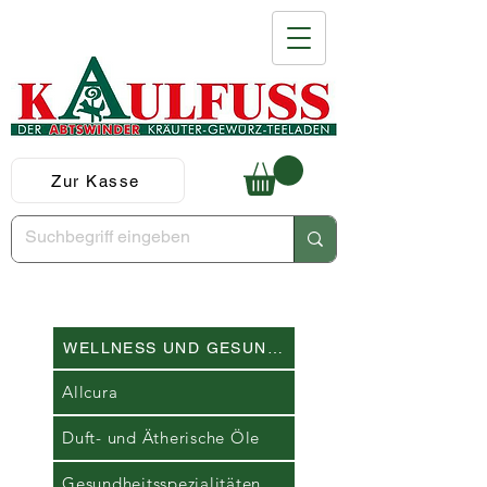
Zur Kasse
WELLNESS UND GESUNDHEIT
Allcura
Duft- und Ätherische Öle
Gesundheitsspezialitäten