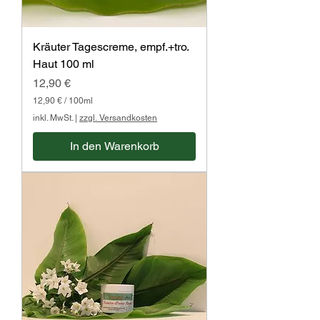
e
r
Kräuter Tagescreme, empf.+tro.
Haut 100 ml
Preis
12,90 €
12,90 €
/
100ml
1
inkl. MwSt.
|
zzgl. Versandkosten
2
,
In den Warenkorb
9
0
€
p
r
o
1
0
0
M
i
l
l
i
l