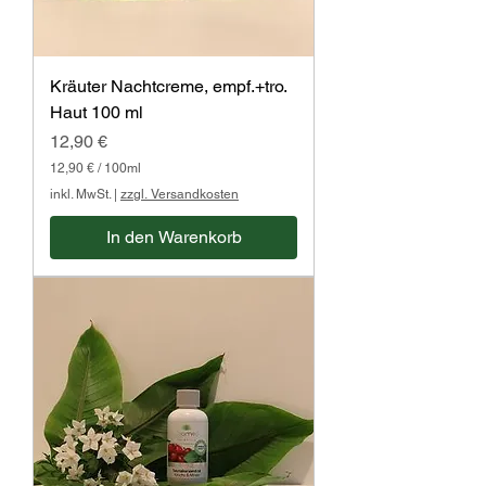
i
t
e
r
Kräuter Nachtcreme, empf.+tro.
Haut 100 ml
Preis
12,90 €
12,90 €
/
100ml
1
inkl. MwSt.
|
zzgl. Versandkosten
2
,
In den Warenkorb
9
0
€
p
r
o
1
0
0
M
i
l
l
i