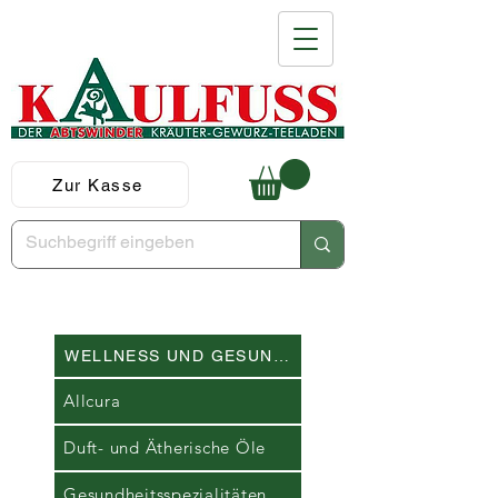
Zur Kasse
WELLNESS UND GESUNDHEIT
Allcura
Duft- und Ätherische Öle
Gesundheitsspezialitäten