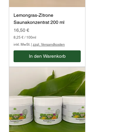
Lemongras-Zitrone
Saunakonzentrat 200 ml
Preis
16,50 €
8,25 €
/
100ml
8
inkl. MwSt.
|
zzgl. Versandkosten
,
2
In den Warenkorb
5
€
p
r
o
1
0
0
M
i
l
l
i
l
i
t