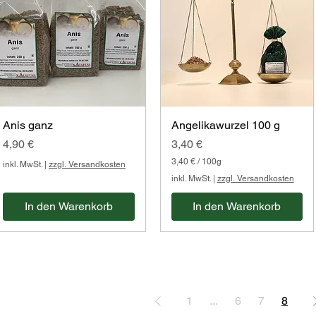
0
G
r
a
m
m
Anis ganz
Angelikawurzel 100 g
Preis
Preis
4,90 €
3,40 €
3,40 €
/
100g
inkl. MwSt.
|
zzgl. Versandkosten
3
inkl. MwSt.
|
zzgl. Versandkosten
,
4
In den Warenkorb
In den Warenkorb
0
€
p
r
o
1
0
0
1
...
6
7
8
G