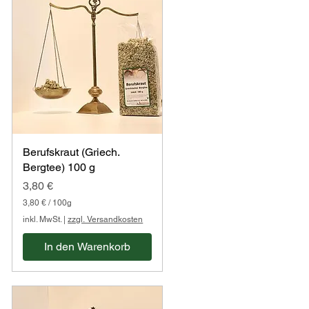
Berufskraut (Griech.
Bergtee) 100 g
Preis
3,80 €
3,80 €
/
100g
3
inkl. MwSt.
|
zzgl. Versandkosten
,
8
In den Warenkorb
0
€
p
r
o