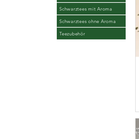
Schwarztees mit Aroma
Schwarztees ohne Aroma
Teezubehör