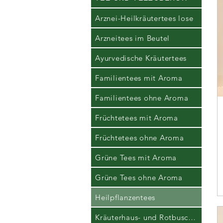
Arznei-Heilkräutertees lose
Arzneitees im Beutel
Ayurvedische Kräutertees
Familientees mit Aroma
Familientees ohne Aroma
Früchtetees mit Aroma
Früchtetees ohne Aroma
Grüne Tees mit Aroma
Grüne Tees ohne Aroma
Heilpflanzentees
Kräuterhaus- und Rotbuschtees