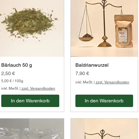
0
0
G
G
r
r
a
a
m
m
m
m
Bärlauch 50 g
Baldrianwurzel
Preis
Preis
2,50 €
7,90 €
5,00 €
/
100g
inkl. MwSt.
|
zzgl. Versandkosten
5
inkl. MwSt.
|
zzgl. Versandkosten
,
0
In den Warenkorb
In den Warenkorb
0
€
p
r
o
1
0