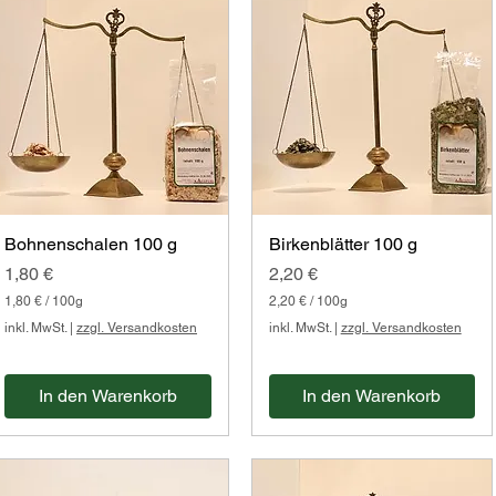
Bohnenschalen 100 g
Birkenblätter 100 g
Preis
Preis
1,80 €
2,20 €
1,80 €
/
100g
2,20 €
/
100g
1
2
inkl. MwSt.
|
zzgl. Versandkosten
inkl. MwSt.
|
zzgl. Versandkosten
,
,
8
2
0
0
In den Warenkorb
In den Warenkorb
€
€
p
p
r
r
o
o
1
1
0
0