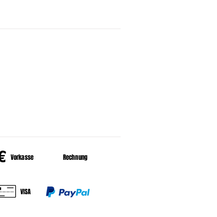
HALT
er uns
HLUNGSARTEN
€
Vorkasse
Rechnung
VISA