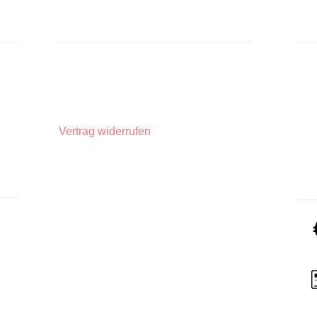
INFORMATIONEN
IN
Zahlungsarten
Üb
Privatsphäre und Datenschutz
Unsere AGBs
Widerrufsbelehrung
Vertrag widerrufen
Impressum
Lieferinformationen
ZA