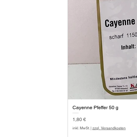
Cayenne Pfeffer 50 g
Preis
1,80 €
inkl. MwSt.
|
zzgl. Versandkosten