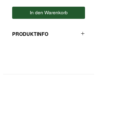
In den Warenkorb
PRODUKTINFO
Zutaten: Hartweizengrieß, Wasser.
Durchschnittliche Nährwerte pro 100
g
Kontaktformular
Brennwert: 1526 kJ / 360 kcal
Fett: 1,7 g
- davon gesättigte Fettsäuren: 0,2 g
Privatsphäre und Datenschutz
Kohlenhydrate: 73,0 g
- davon Zucker: 1,0 g
Widerrufsbelehrung
Ballaststoffe: 2,1 g
Eiweiß: 7,0 g
Zahlungsarten
Salz: 0,15 g
Unsere AGBs
Hersteller: Pasta Reggia