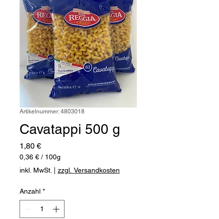
Artikelnummer: 4803018
Cavatappi 500 g
Preis
1,80 €
0,36 €
/
100g
0,36 €
inkl. MwSt.
|
zzgl. Versandkosten
pro
100
Anzahl
*
Gramm