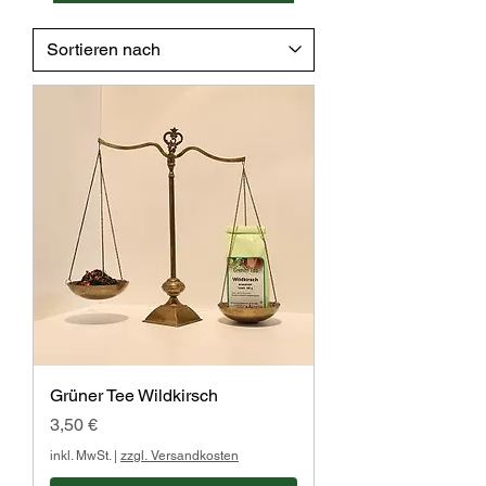
Grüner Tee Wildkirsch
Preis
3,50 €
inkl. MwSt.
|
zzgl. Versandkosten