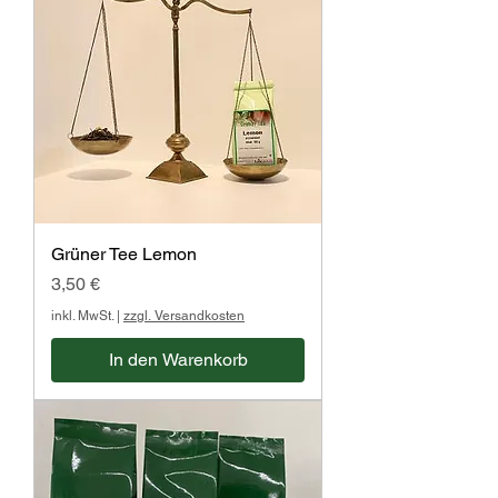
Grüner Tee Lemon
Preis
3,50 €
inkl. MwSt.
|
zzgl. Versandkosten
In den Warenkorb