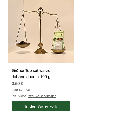
Grüner Tee schwarze
Johannisbeere 100 g
Preis
3,50 €
3,50 €
/
100g
3
inkl. MwSt.
|
zzgl. Versandkosten
,
5
In den Warenkorb
0
€