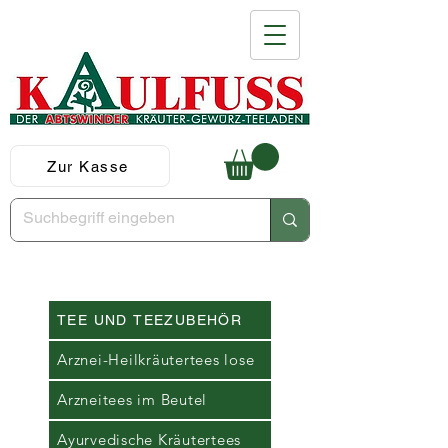
Zur Kasse
TEE UND TEEZUBEHÖR
Arznei-Heilkräutertees lose
Arzneitees im Beutel
Ayurvedische Kräutertees