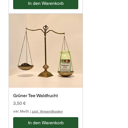
In den Warenkorb
Grüner Tee Waldfrucht
Preis
3,50 €
inkl. MwSt.
|
zzgl. Versandkosten
In den Warenkorb