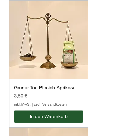
p
r
o
1
0
0
G
r
a
m
m
Grüner Tee Pfirsich-Aprikose
Preis
3,50 €
inkl. MwSt.
|
zzgl. Versandkosten
In den Warenkorb