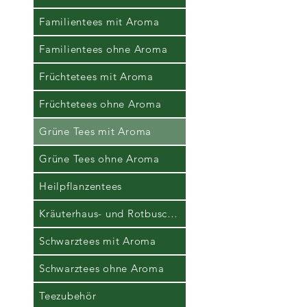
Familientees mit Aroma
Familientees ohne Aroma
Früchtetees mit Aroma
Früchtetees ohne Aroma
Grüne Tees mit Aroma
Grüne Tees ohne Aroma
Heilpflanzentees
Kräuterhaus- und Rotbuschtees
Schwarztees mit Aroma
Schwarztees ohne Aroma
Teezubehör