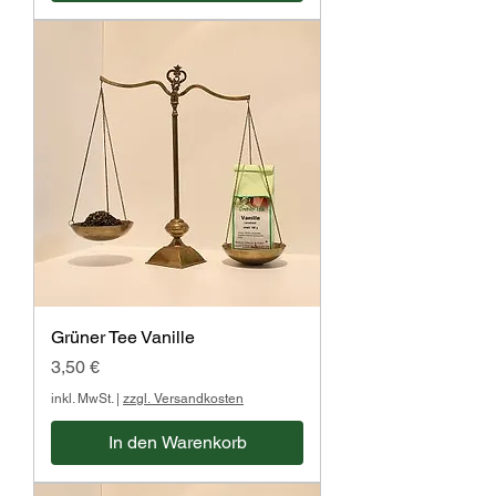
Grüner Tee Vanille
Preis
3,50 €
inkl. MwSt.
|
zzgl. Versandkosten
In den Warenkorb