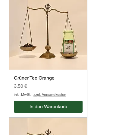
Grüner Tee Orange
Preis
3,50 €
inkl. MwSt.
|
zzgl. Versandkosten
In den Warenkorb