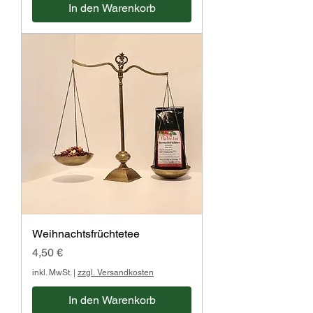
In den Warenkorb
Weihnachtsfrüchtetee
Preis
4,50 €
inkl. MwSt.
|
zzgl. Versandkosten
In den Warenkorb