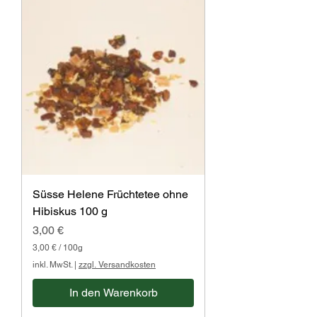
Süsse Helene Früchtetee ohne
Hibiskus 100 g
Preis
3,00 €
3,00 €
/
100g
3
inkl. MwSt.
|
zzgl. Versandkosten
,
0
In den Warenkorb
0
€