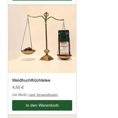
Waldfruchtfrüchtetee
Preis
4,50 €
inkl. MwSt.
|
zzgl. Versandkosten
In den Warenkorb