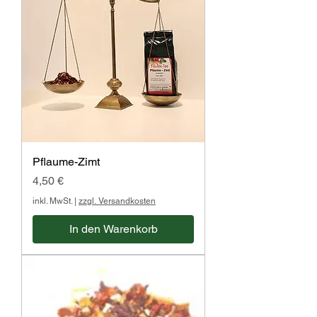
Pflaume-Zimt
Preis
4,50 €
inkl. MwSt.
|
zzgl. Versandkosten
In den Warenkorb