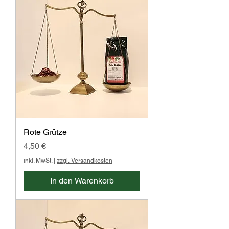
Rote Grütze
Preis
4,50 €
inkl. MwSt.
|
zzgl. Versandkosten
In den Warenkorb