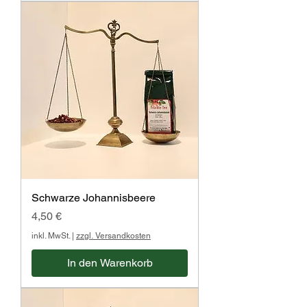
p
r
o
1
0
0
G
r
a
m
m
Schwarze Johannisbeere
Preis
4,50 €
inkl. MwSt.
|
zzgl. Versandkosten
In den Warenkorb