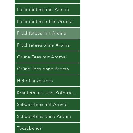
Familientees mit Aroma
Familientees ohne Aroma
Früchtetees mit Aroma
Früchtetees ohne Aroma
Grüne Tees mit Aroma
Grüne Tees ohne Aroma
Heilpflanzentees
Kräuterhaus- und Rotbuschtees
Schwarztees mit Aroma
Schwarztees ohne Aroma
Teezubehör