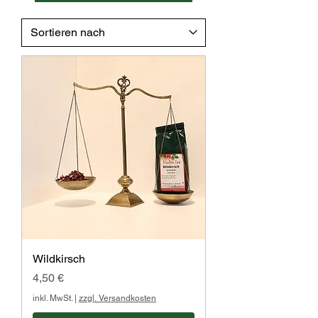
Wildkirsch
Preis
4,50 €
inkl. MwSt.
|
zzgl. Versandkosten