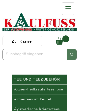
Zur Kasse
TEE UND TEEZUBEHÖR
Arznei-Heilkräutertees lose
Arzneitees im Beutel
Ayurvedische Kräutertees