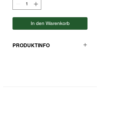
In den Warenkorb
PRODUKTINFO
Hersteller: Julius Meinl
Kontaktformular
Privatsphäre und Datenschutz
Widerrufsbelehrung
Zahlungsarten
Unsere AGBs