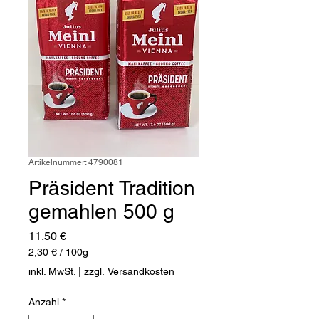
Artikelnummer: 4790081
Präsident Tradition
gemahlen 500 g
Preis
11,50 €
2,30 €
/
100g
2,30 €
inkl. MwSt.
|
zzgl. Versandkosten
pro
100
Anzahl
*
Gramm