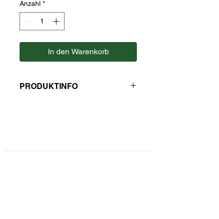
Anzahl
*
In den Warenkorb
PRODUKTINFO
Zutaten: Feinwürze (Salz,
Zwiebelgranulat, Dextrose,
Curcuma), Zwiebelgranulat, Curry,
Paprika edels., Pfeffer weiß, Ingwer,
Kontaktformular
Sonnenblumenöl.
Hersteller: Kaulfuss
Privatsphäre und Datenschutz
Widerrufsbelehrung
Zahlungsarten