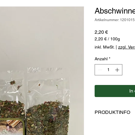
Abschwinne
Artikelnummer: 1201015
Preis
2,20 €
2,20 €
/
100g
2,20 €
inkl. MwSt.
|
zzgl. Ve
pro
100
Anzahl
*
Gramm
In
PRODUKTINFO
Zutaten: Schnittlauc
Meersalz, Rohrzucker