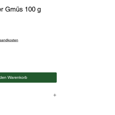
r Gmüs 100 g
rsandkosten
 den Warenkorb
h, Knoblauch, Feinwürze, Paprika,
, Oregano, Majoran, Pul Biber,