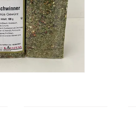
Coriander.
Hersteller: Kaulfuss
INFORMATIONEN
IN
Zahlungsarten
Üb
Privatsphäre und Datenschutz
Unsere AGBs