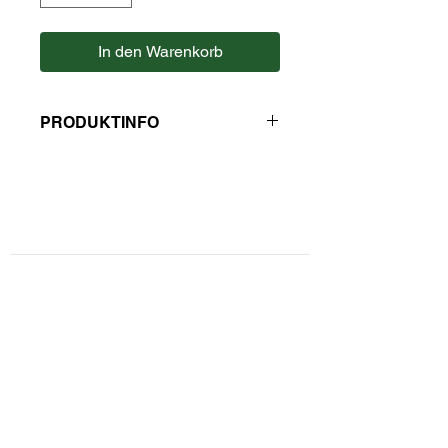
In den Warenkorb
PRODUKTINFO
Zutaten: Schwarztee Ceylon, Canehl,
Pfeffer, Cardamom, Nelken.
NICHT FÜR KINDER GEEIGNET!
Kontaktformular
Hersteller: Kaulfuss
Privatsphäre und Datenschutz
Widerrufsbelehrung
Zahlungsarten
Unsere AGBs