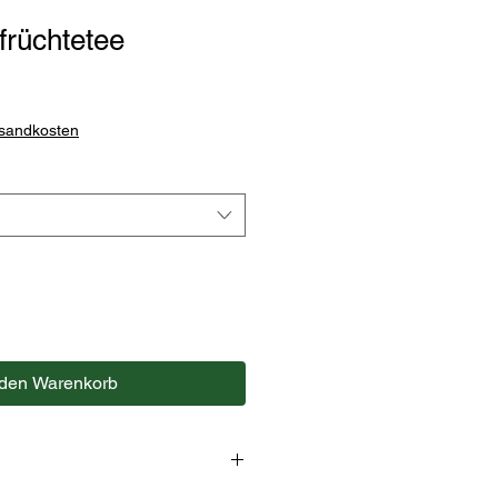
früchtetee
rsandkosten
 den Warenkorb