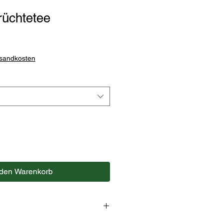
rüchtetee
rsandkosten
 den Warenkorb