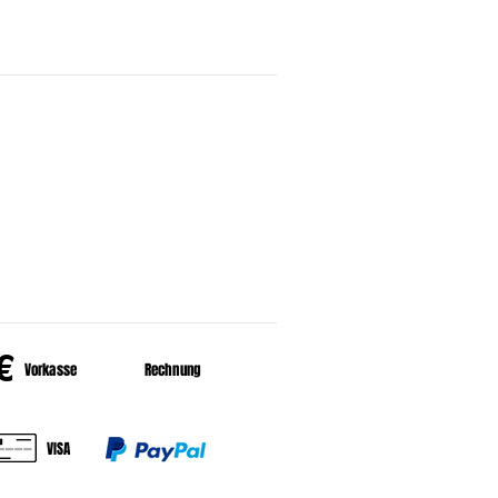
Hibiskus, Apfel, Orangen-,
lunderbeeren, Apfelbeeren,
HALT
er uns
HLUNGSARTEN
€
Vorkasse
Rechnung
VISA