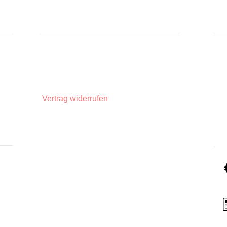
Zutaten: Hagebutte, 
Zitronenschalen, Ho
Aromen.
INFORMATIONEN
IN
Hersteller: Kaulfuss
Zahlungsarten
Üb
Privatsphäre und Datenschutz
Unsere AGBs
Widerrufsbelehrung
Vertrag widerrufen
Impressum
Lieferinformationen
ZA