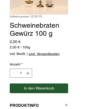
Artikelnummer: 1219110
Schweinebraten
Gewürz 100 g
Preis
2,00 €
2,00 €
/
100g
2,00 €
inkl. MwSt.
|
zzgl. Versandkosten
pro
100
Anzahl
*
Gramm
In den Warenkorb
PRODUKTINFO