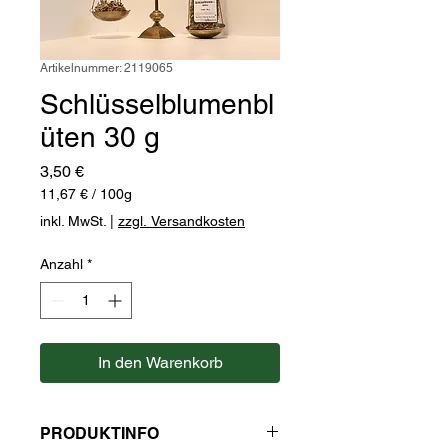
Artikelnummer: 2119065
Schlüsselblumenbl
üten 30 g
Preis
3,50 €
11,67 €
/
100g
11,67 €
inkl. MwSt.
|
zzgl. Versandkosten
pro
100
Anzahl
*
Gramm
In den Warenkorb
PRODUKTINFO