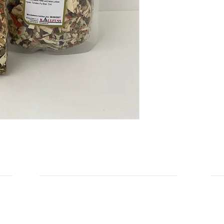
Zutaten: Senfkörner,
Coriander, Zwiebel, 
Paprika, Ingwer, Pul 
Hersteller: Kaulfuss
INFORMATIONEN
IN
Zahlungsarten
Üb
Privatsphäre und Datenschutz
Unsere AGBs