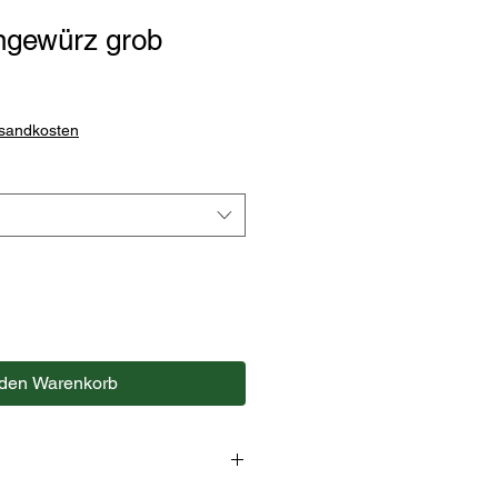
ngewürz grob
rsandkosten
 den Warenkorb