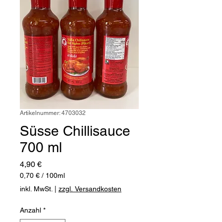
Artikelnummer: 4703032
Süsse Chillisauce
700 ml
Preis
4,90 €
0,70 €
/
100ml
0,70 €
inkl. MwSt.
|
zzgl. Versandkosten
pro
100
Anzahl
*
Milliliter