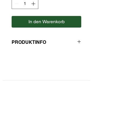
In den Warenkorb
PRODUKTINFO
Zutaten: Zucker, Wasser, Rote Chili,
Knoblauch, Salz, modifizierte
Maisstärke, Säureregulator:
Essigsäure.
Kontaktformular
Durchschnittliche Nährwerte pro 100
g
Privatsphäre und Datenschutz
Brennwert: 897 kJ / 211 kcal
Fett: 0,5 g
Widerrufsbelehrung
- davon gesättigte Fettsäuren: 0,1 g
Kohlenhydrate: 52,0 g
Zahlungsarten
- davon Zucker: 48,0 g
Ballaststoffe: 0,0 g
Unsere AGBs