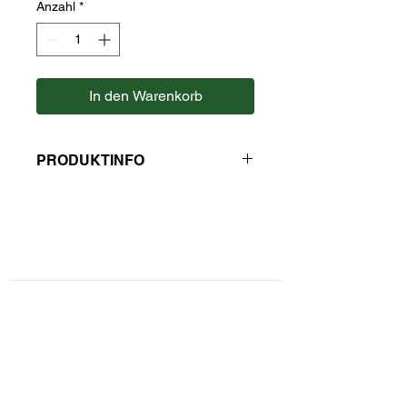
Anzahl
*
In den Warenkorb
PRODUKTINFO
Pfeffer ist das Universalgewürz in
jeder Küche und kann praktisch zu
allen Speisen verwendet werden.
Kontaktformular
Hersteller: Kaulfuss
Privatsphäre und Datenschutz
Widerrufsbelehrung
Zahlungsarten