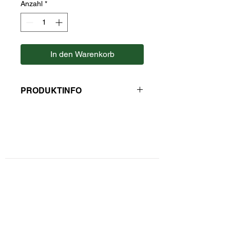
Anzahl
*
In den Warenkorb
PRODUKTINFO
Zutaten: Tomatenpulver,
Feinwürzmittel (Salz, Zwiebel,
Dextrose, Kurkuma,
Sonnenblumenöl) Zwiebelgranulat,
Kontaktformular
Tomatengranulat.
Oregano, Rohrzucker, Basilikum,
Paprika, Sonnenblumenöl.
Privatsphäre und Datenschutz
Hersteller: Kaulfuss
Widerrufsbelehrung
Zahlungsarten