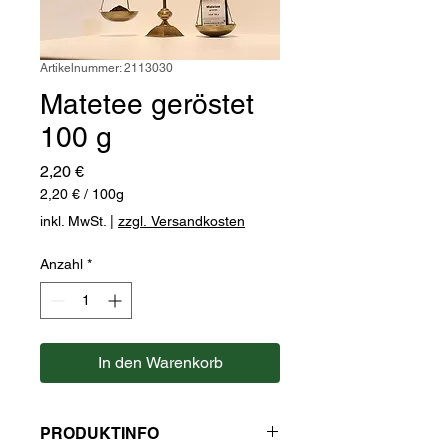
Artikelnummer: 2113030
Matetee geröstet
100 g
Preis
2,20 €
2,20 €
/
100g
2,20 €
inkl. MwSt.
|
zzgl. Versandkosten
pro
100
Anzahl
*
Gramm
In den Warenkorb
PRODUKTINFO